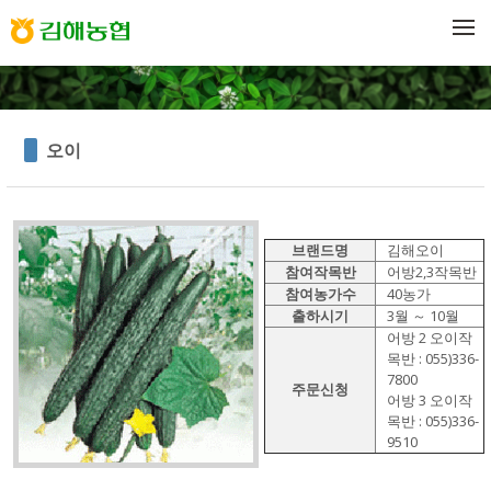
메뉴 건너뛰기
오이
브랜드명
김해오이
참여작목반
어방2,3작목반
참여농가수
40농가
출하시기
3월 ～ 10월
어방 2 오이작
목반 : 055)336-
7800
주문신청
어방 3 오이작
목반 : 055)336-
9510