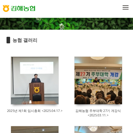
Sketchbook5, 스케치북5
Sketchbook5, 스케치북5
메뉴 건너뛰기
농협 갤러리
140
168
2025년 제1회 임시총회 <2025.04.17.>
김해농협 주부대학 27기 개강식
<2025.03.11.>