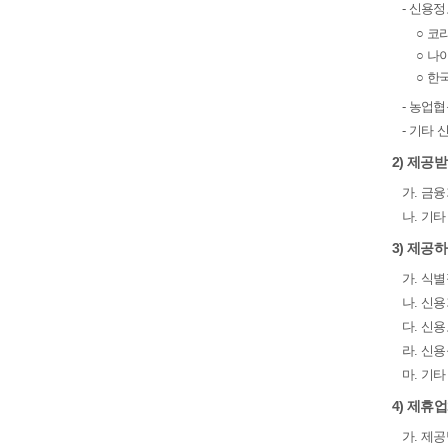
- 신용
○ 코리아
○ 나이스
○ 한국기
- 농업
- 기타
2) 제공
가. 금융
나. 기
3) 제공
가. 식
나. 신
다. 신
라. 신
마. 기
4) 제휴
가. 제