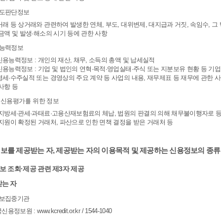
용도판단정보
래 등 상거래와 관련하여 발생한 연체, 부도, 대위변제, 대지급과 거짓, 속임수, 
금액 및 발생·해소의 시기 등에 관한 사항
용능력정보
용능력정보 : 개인의 재산, 채무, 소득의 총액 및 납세실적
용능력정보 : 기업 및 법인의 연혁·목적·영업실태·주식 또는 지분보유 현황 등 기업 
세·수주실적 또는 경영상의 주요 계약 등 사업의 내용, 재무제표 등 재무에 관한 
사항 등
타 신용평가를 위한 정보
지방세·관세·과태료·고용산재보험료의 체납, 법원의 판결의 의해 채무불이행자로 등
지원이 확정된 거래처, 파산으로 인한 면책 결정을 받은 거래처 등
정보를 제공받는 자, 제공받는 자의 이용목적 및 제공하는 신용정보의 종류
정보 조회·제공 관련 제3자 제공
받는 자
정보집중기관
용정보원 : www.kcredit.or.kr / 1544-1040