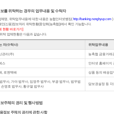
용정보를 위탁하는 경우의 업무내용 및 수탁자
탁업체명, 위탁업무내용에 대한 내용은 농협인터넷뱅킹(
http://banking.nonghyup.com
)
 개인(신용)정보처리 위탁현황(중앙회(농축협))에서 확인 가능합니다.
체 현황 바로가기]
 외 위탁 업체현황은 다음과 같습니다.
 자(수탁사)
위탁업무내용
관리(주)
농축협 금융거래관
에스
인터넷 홈페이지 
, 로젠택배
상품 등의 배송업
법무사, 가야 법무사, 임영주 법무사, 부광 법무사, 법무법
담보권설정 등 각
, 손명호 법무사, 황규열 법무사
정보주체의 권리 및 행사방법
신용정보 주체의 권리에 관한 사항