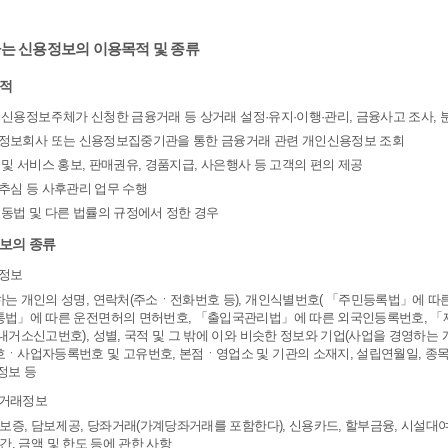
하는 신용정보의 이용목적 및 종류
목적
당 신용정보주체가 신청한 금융거래 등 상거래 설정·유지·이행·관리, 금융사고 조사,
용정보회사 또는 신용정보집중기관을 통한 금융거래 관련 개인신용정보 조회
품 및 서비스 홍보, 판매권유, 경품지급, 사은행사 등 고객의 편의 제공
권추심 등 사후관리 업무 수행
타 동법 및 다른 법률의 규정에서 정한 경우
정보의 종류
별정보
는 개인의 성명, 연락처(주소ㆍ전화번호 등), 개인식별번호( 「주민등록법」에 따
법」에 따른 운전면허의 면허번호, 「출입국관리법」에 따른 외국인등록번호, 「
내거소신고번호), 성별, 국적 및 그 밖에 이와 비슷한 정보와 기업(사업을 경영하는 
ㆍ사업자등록번호 및 고유번호, 본점ㆍ영업소 및 기관의 소재지, 설립연월일, 종목
정보 등
용거래정보
 보증, 담보제공, 당좌거래(가계당좌거래를 포함한다), 신용카드, 할부금융, 시설대
기간, 금액 및 한도 등에 관한 사항