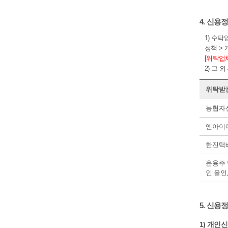
4. 신
1) 수
정책 >
[위탁업
2) 그
위탁받는
농협자산
엔아이
한진택배
윤용주 
인 율인
5. 신용
1) 개인