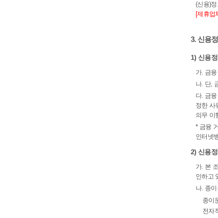
(신용)
[제휴업
3. 신
1) 신용
가. 금
나. 단
다. 금
정한 사
의무 이
* 금융
인터넷뱅
2) 신용
가. 본
인하고 
나. 종
종이문
전자적