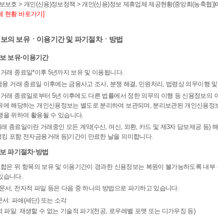
정보보호 > 개인(신용)정보정책 > 개인(신용)정보 제휴업체 제공현황(중앙회(농축협)
체 현황 바로가기]
용정보의 보유ㆍ이용기간 및 파기절차ㆍ방법
정보 보유·이용기간
융 거래 종료일*이후 5년까지 보유 및 이용됩니다.
, 금융 거래 종료일 이후에는 금융사고 조사, 분쟁 해결, 민원처리, 법령상 의무이행
융 거래 종료일로부터 5년 이후에도 다른 법률에서 정한 의무의 이행 등 신용정보의 이
유에 해당하는 개인신용정보는 별도로 분리하여 보관되며, 분리보관된 개인신용정보
행을 위하여 활용될 수 있습니다.
 거래 종료일이란 거래중인 모든 계약(수신, 여신, 외환, 카드 및 제3자 담보제공 등)
킹 포함 전자금융거래 등)기간이 만료한 날을 의미합니다.
정보 파기절차·방법
 조합은 위 항목의 보유 및 이용기간이 경과한 신용정보는 복원이 불가능하도록 내부 
있습니다.
이문서, 전자적 파일 등은 다음 중 하나의 방법으로 파기하고 있습니다.
서: 파쇄(세단) 또는 소각
 파일: 재생할 수 없는 기술적 파기(천공, 로우레벨 포맷 또는 디가우징 등)