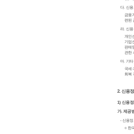
다. 신
금융거
련된 
라. 신
개인신
기업신
판매명
관한 
마. 기
국세·
회복 
2. 신용
1) 신용
가. 제공
- 신용
○ 한국신